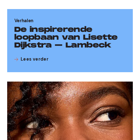
Verhalen
De inspirerende
loopbaan van Lisette
Dijkstra – Lambeck
Lees verder