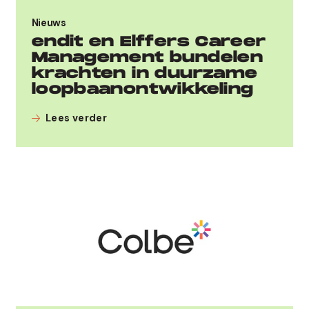
We gaan
vertrouwelijk
om met je gegevens.
Ik sta open voor een vrijblijvend gesprek met
Nieuws
endit over duurzame loopbanen.
endit en Elffers Career
We gaan
vertrouwelijk
om met je gegevens.
Management bundelen
krachten in duurzame
loopbaanontwikkeling
Lees verder